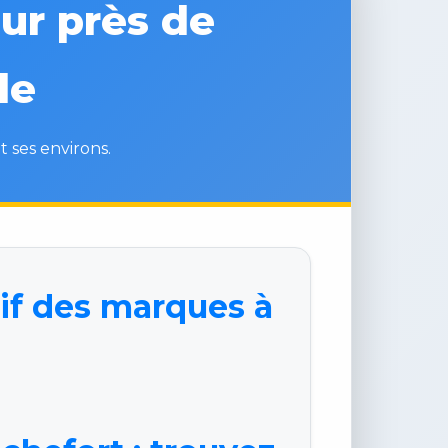
ur près de
de
t ses environs.
if des marques à