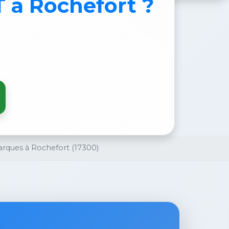
T
à Rochefort ?
arques à Rochefort (17300)