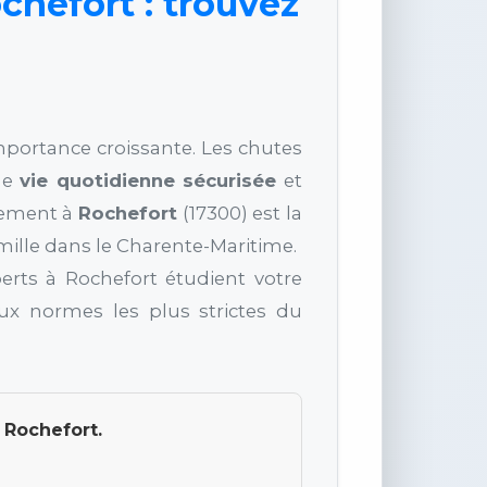
chefort : trouvez
importance croissante. Les chutes
une
vie quotidienne sécurisée
et
gement à
Rochefort
(17300) est la
mille dans le Charente-Maritime.
perts à Rochefort étudient votre
ux normes les plus strictes du
 Rochefort.