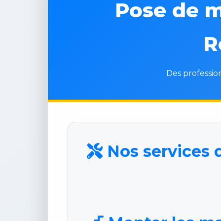
Pose de m
R
Des profession
Nos services 