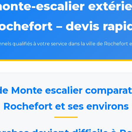
onte-escalier extérie
ochefort – devis rapi
nels qualifiés à votre service dans la ville de Rochefort e
de Monte escalier comparat
Rochefort et ses environs